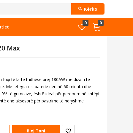
Kërko
0
0
tlet
20 Max
uqi të lartë thithëse prej 180AW me dizajn të
qe. Me jetëgjatësi baterie deri në 60 minuta dhe
99.9% të grimcave, është ideal për përdorim në shtëpi.
ehtë dhe aksesorë për pastrime të ndryshme,
Blej Tani