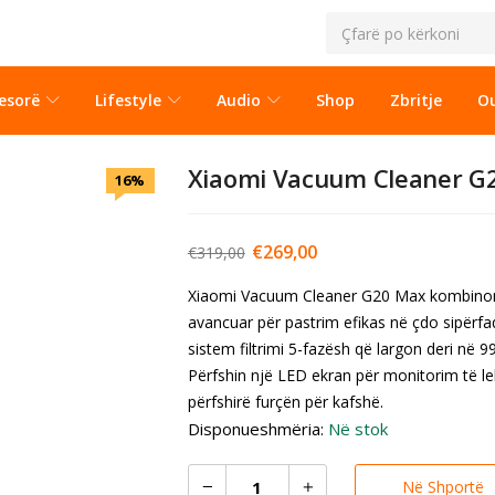
esorë
Lifestyle
Audio
Shop
Zbritje
Ou
Xiaomi Vacuum Cleaner G
16%
€
269,00
€
319,00
Xiaomi Vacuum Cleaner G20 Max kombinon f
avancuar për pastrim efikas në çdo sipërfa
sistem filtrimi 5-fazësh që largon deri në 
Përfshin një LED ekran për monitorim të l
përfshirë furçën për kafshë.
Disponueshmëria:
Në stok
Në Shportë