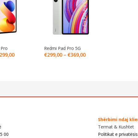
 Pro
Redmi Pad Pro 5G
299,00
€
299,00
–
€
369,00
Shërbimi ndaj kli
ë
Termat & Kushtet
55 00
Politikat e privatësi