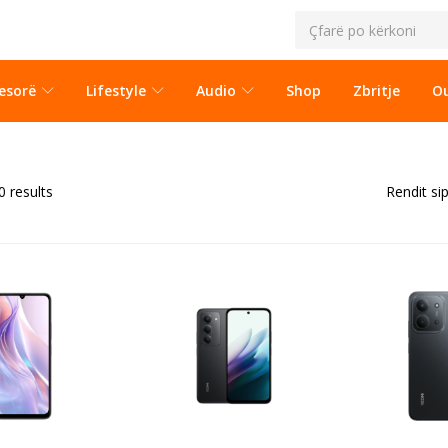
esorë
Lifestyle
Audio
Shop
Zbritje
Ou
0 results
Rendit si