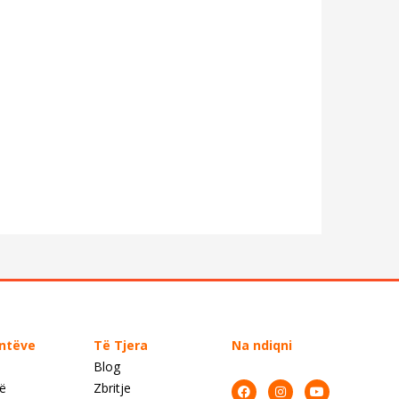
entëve
Të Tjera
Na ndiqni
Blog
së
Zbritje