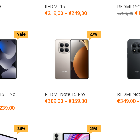
G
REDMI 15
REDMI 15
€
219,00
–
€
249,00
€
€
209,00
Sale
23%
15 – No
REDMI Note 15 Pro
REDMI Not
€
309,00
–
€
359,00
€
349,00
239,00
26%
25%