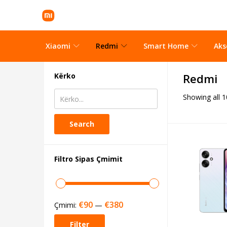
Xiaomi
Redmi
Smart Home
Aks
Kërko
Redmi
Showing all 1
Search
Filtro Sipas Çmimit
€90
€380
Çmimi:
—
Filter