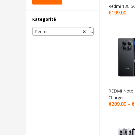
Redmi 13C 5
€
199,00
Kategoritë
×
Redmi
REDMI Note 
Charger
€
209,00
–
€