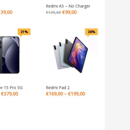
C
Redmi A5 – No Charger
139,00
€
99,00
€
139,00
21%
26%
e 15 Pro 5G
Redmi Pad 2
–
€
379,00
€
169,00
–
€
199,00