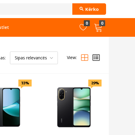
Kërko
0
0
tlet
View:
pas:
Sipas relevancës
33%
29%