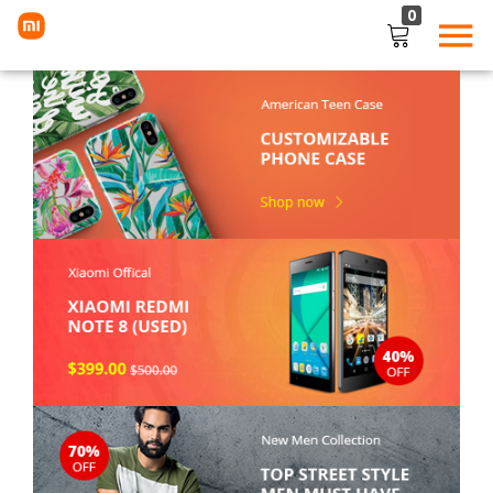
0
LOGIN
Enter your username and password to login.
Remember me
Lost password?