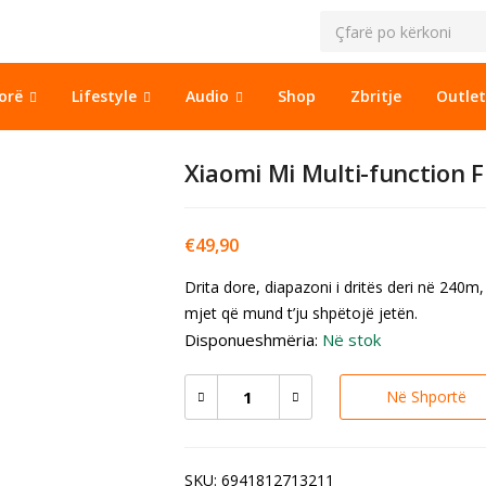
sorë
Lifestyle
Audio
Shop
Zbritje
Outlet
Xiaomi Mi Multi-function F
€
49,90
Drita dore, diapazoni i dritës deri në 240m, 
mjet që mund t’ju shpëtojë jetën.
Disponueshmëria:
Në stok
Në Shportë
SKU:
6941812713211