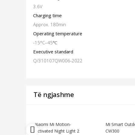
3.6V
Charging time
Approx. 180min
Operating temperature
-15°C–45℃
Executive standard
Q/310107QW006-2022
Të ngjashme
Xiaomi Mi Motion-
Mi Smart Outd
Activated Night Light 2
CW300