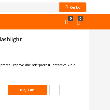
Kërko
0
0
lashlight
prerës i rripave dhe ndërprerësi i dritareve – një
Blej Tani