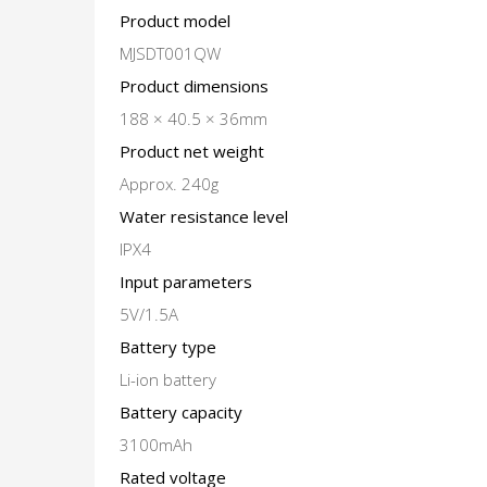
Product model
MJSDT001QW
Product dimensions
188 × 40.5 × 36mm
Product net weight
Approx. 240g
Water resistance level
IPX4
Input parameters
5V/1.5A
Battery type
Li-ion battery
Battery capacity
3100mAh
Rated voltage