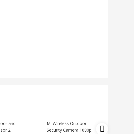
Door and
Mi Wireless Outdoor
Xiaomi S
sor 2
Security Camera 1080p
Pro Exte