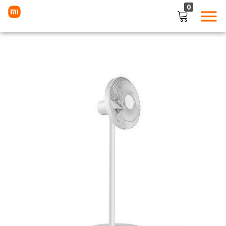
0
LOGIN
Enter your username and password to login.
Remember me
Lost password?