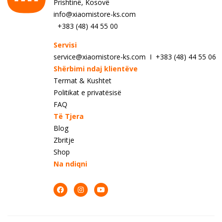
Prishtinë, Kosovë
info@xiaomistore-ks.com
+383 (48) 44 55 00
Servisi
service@xiaomistore-ks.com I +383 (48) 44 55 06
Shërbimi ndaj klientëve
Termat & Kushtet
Politikat e privatësisë
FAQ
Të Tjera
Blog
Zbritje
Shop
Na ndiqni