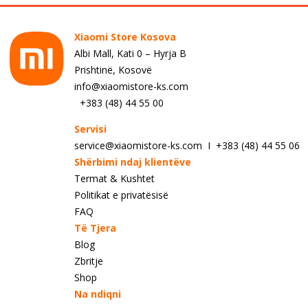
Xiaomi Store Kosova
Albi Mall, Kati 0 – Hyrja B
Prishtinë, Kosovë
info@xiaomistore-ks.com
+383 (48) 44 55 00
Servisi
service@xiaomistore-ks.com I +383 (48) 44 55 06
Shërbimi ndaj klientëve
Termat & Kushtet
Politikat e privatësisë
FAQ
Të Tjera
Blog
Zbritje
Shop
Na ndiqni