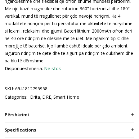
ngarkueshme dhe fleksibël që ofron shumë mundësi përdorimi.
Me një bazë magnetike dhe rotacion 360° horizontal dhe 180°
vertikal, mund të rregullohet për çdo nevojë ndriçimi. Ka 4
modalitete ndriçimi për t’u përshtatur me aktivitete të ndryshme
si leximi, relaksimi dhe gjumi. Bateri lithium 2000mAh ofron deri
në 40 orë ndriçim në cilësinë më të ulët. Me ngarkim tip-C dhe
mbrojtje të baterisë, kjo llambë është ideale për çdo ambient.
Siguron ndriçim të qetë dhe të sigurt pa ndriçim të dukshëm dhe
pa blu të dëmshme
Disponueshmëria:
Në stok
SKU:
6941812795958
Categories:
Drita
E RE
Smart Home
Përshkrimi
Specifications