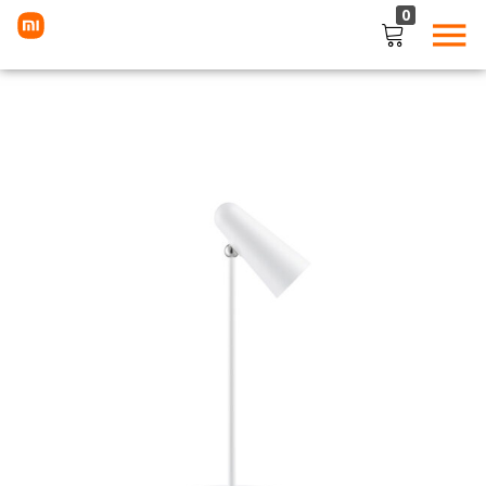
0
LOGIN
Enter your username and password to login.
Remember me
Lost password?