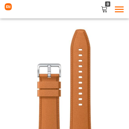
0
LOGIN
Enter your username and password to login.
Remember me
Lost password?