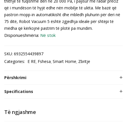
thithje të fuqishme deri në 20 000 Pa, i pajisur me radar preciz
që i mundëson të hyjë edhe nën mobilje të ulëta. Me bazë që
pastron mopp-in automatikisht dhe mbledh pluhurin për deri në
75 ditë, Robot Vacuum 5 është zgjedhja ideale për shtëpi të
mëdha që kërkojnë pastrim të plotë pa mundim.
Disponueshmëria:
Në stok
SKU:
6932554439897
Categories:
E RE
Fshesa
Smart Home
Zbritje
Përshkrimi
Specifications
Të ngjashme