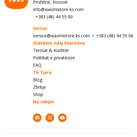
Prishtinë, Kosovë
info@xiaomistore-ks.com
+383 (48) 44 55 00
Servisi
service@xiaomistore-ks.com I +383 (48) 44 55 06
Shërbimi ndaj klientëve
Termat & Kushtet
Politikat e privatësisë
FAQ
Të Tjera
Blog
Zbritje
Shop
Na ndiqni