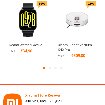
50%
23%
Redmi Watch 5 Active
Xiaomi Robot Vacuum
S40 Pro
€
34,90
€
69,90
€
309,00
€
399,00
Xiaomi Store Kosova
Albi Mall, Kati 0 – Hyrja B