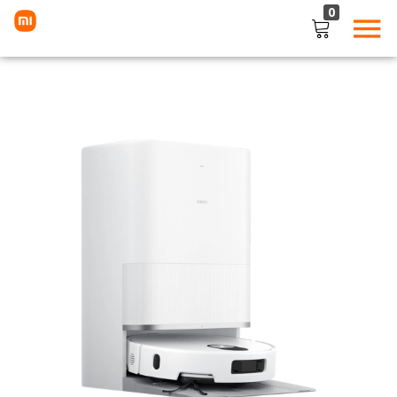
0
LOGIN
Enter your username and password to login.
Remember me
Lost password?