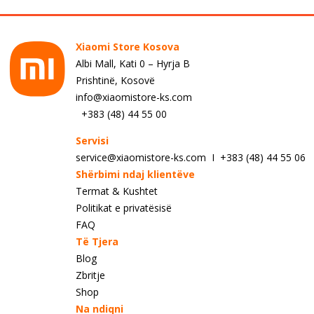
Xiaomi Store Kosova
Albi Mall, Kati 0 – Hyrja B
Prishtinë, Kosovë
info@xiaomistore-ks.com
+383 (48) 44 55 00
Servisi
service@xiaomistore-ks.com I +383 (48) 44 55 06
Shërbimi ndaj klientëve
Termat & Kushtet
Politikat e privatësisë
FAQ
Të Tjera
Blog
Zbritje
Shop
Na ndiqni