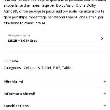
altoparlantë dhe mbështetje për Dolby Vision® dhe Dolby
Atmos®, ofron përvojë të pasur audio-vizuale.
Karakteristika të
tjera përfshijnë mbështetje për Xiaomi HyperAI dhe Gemini për
funksione të avancuara AI.
storage, Ngjyra
128GB + 8 GB/ Grey
SKU:
N/A
Categories:
Celularë & Tablet
E RE
Tablet
Përshkrimi
Informata shtesë
Specifications