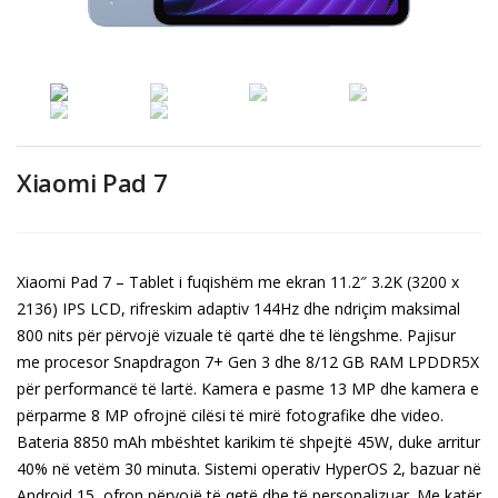
Xiaomi Pad 7
Xiaomi Pad 7 –
Tablet i fuqishëm me ekran 11.2″ 3.2K (3200 x
2136) IPS LCD, rifreskim adaptiv 144Hz dhe ndriçim maksimal
800 nits për përvojë vizuale të qartë dhe të lëngshme.
Pajisur
me procesor Snapdragon 7+ Gen 3 dhe 8/12 GB RAM LPDDR5X
për performancë të lartë.
Kamera e pasme 13 MP dhe kamera e
përparme 8 MP ofrojnë cilësi të mirë fotografike dhe video.
Bateria 8850 mAh mbështet karikim të shpejtë 45W, duke arritur
40% në vetëm 30 minuta.
Sistemi operativ HyperOS 2, bazuar në
Android 15, ofron përvojë të qetë dhe të personalizuar.
Me katër