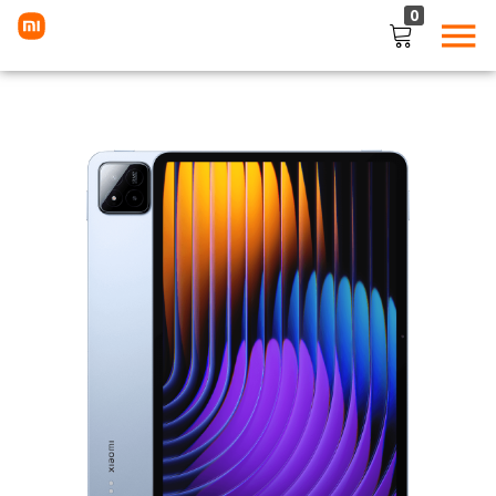
0
LOGIN
Enter your username and password to login.
Remember me
Lost password?