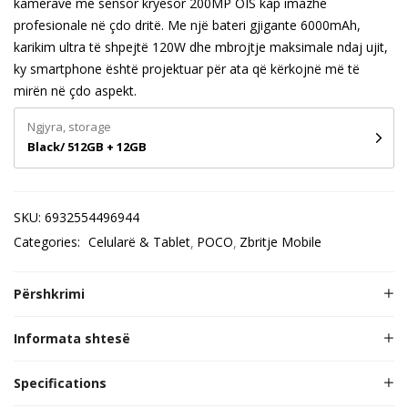
kamerave me sensor kryesor 200MP OIS kap imazhe
profesionale në çdo dritë. Me një bateri gjigante 6000mAh,
karikim ultra të shpejtë 120W dhe mbrojtje maksimale ndaj ujit,
ky smartphone është projektuar për ata që kërkojnë më të
mirën në çdo aspekt.
Ngjyra, storage
Black/ 512GB + 12GB
SKU:
6932554496944
Categories:
Celularë & Tablet
POCO
Zbritje Mobile
Përshkrimi
Informata shtesë
Specifications