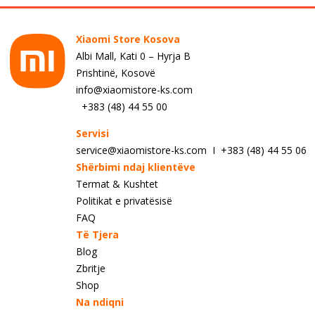
Xiaomi Store Kosova
Albi Mall, Kati 0 – Hyrja B
Prishtinë, Kosovë
info@xiaomistore-ks.com
+383 (48) 44 55 00
Servisi
service@xiaomistore-ks.com I +383 (48) 44 55 06
Shërbimi ndaj klientëve
Termat & Kushtet
Politikat e privatësisë
FAQ
Të Tjera
Blog
Zbritje
Shop
Na ndiqni