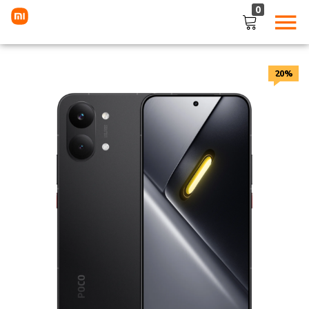
0
LOGIN
20%
Enter your username and password to login.
Remember me
Lost password?