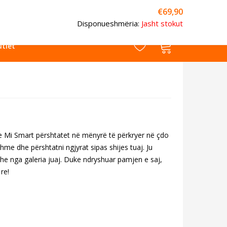
€
69,90
Kërko
Disponueshmëria:
Jasht stokut
0
0
tlet
te Mi Smart përshtatet në mënyrë të përkryer në çdo
me dhe përshtatni ngjyrat sipas shijes tuaj. Ju
zhe nga galeria juaj. Duke ndryshuar pamjen e saj,
re!