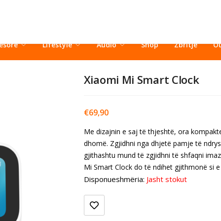
esorë
Lifestyle
Audio
Shop
Zbritje
Ou
Xiaomi Mi Smart Clock
€
69,90
Me dizajnin e saj të thjeshtë, ora kompak
dhomë. Zgjidhni nga dhjetë pamje të ndrysh
gjithashtu mund të zgjidhni të shfaqni ima
Mi Smart Clock do të ndihet gjithmonë si e 
Disponueshmëria:
Jasht stokut