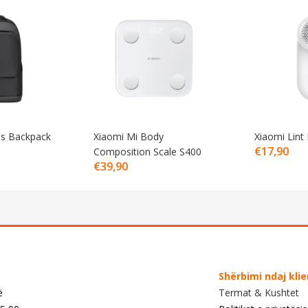
ss Backpack
Xiaomi Mi Body
Xiaomi Lin
€
17,90
Composition Scale S400
€
39,90
Shërbimi ndaj kli
ë
Termat & Kushtet