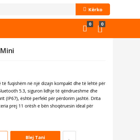
Kërko
0
0
 Mini
 të fuqishëm në një dizajn kompakt dhe të lehtë për
Bluetooth 5.3, siguron lidhje të qëndrueshme dhe
urit (IP67), është perfekt për përdorim jashtë. Drita
eria prej 11 orësh e bën shoqëruesin ideal për
Blej Tani