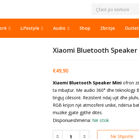
sorë
Lifestyle
Audio
Shop
Zbritje
Outlet
Xiaomi Bluetooth Speaker
€
49,90
Xiaomi Bluetooth Speaker Mini
ofron zë
ta mbajtur. Me audio 360° dhe teknologji 
tinguj cilësorë. Rezistent ndaj ujit dhe pluh
RGB krijon një atmosferë unike, ndërsa bat
muzikë gjatë gjithë ditës.
Disponueshmëria:
Në stok
Në Shportë