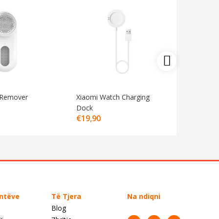
t Remover
Xiaomi Watch Charging
Xiaomi N
€
19,90
Dock
€
19,90
entëve
Të Tjera
Na ndiqni
Blog