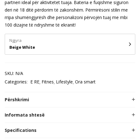
partneri ideal për aktivitetet tuaja. Bateria e fuqishme siguron
deri në 18 ditë përdorim të zakonshëm. Përmirësoni stilin me
rripa shumëngjyrësh dhe personalizoni përvojën tuaj me mbi
100 dizajne të ndryshme të ekranit!
Ngjyra
Beige White
SKU:
N/A
Categories:
E RE
Fitnes
Lifestyle
Ora smart
Përshkrimi
Informata shtesë
Specifications