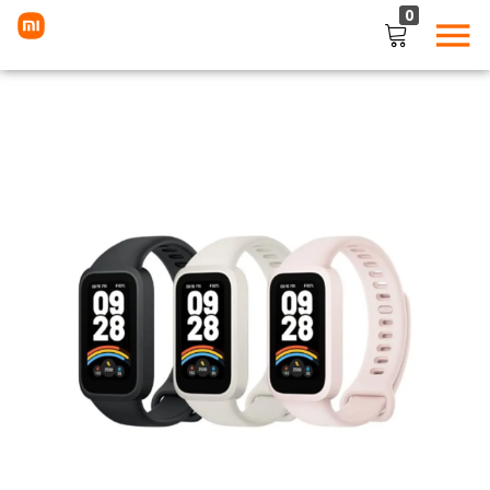
0
LOGIN
Enter your username and password to login.
Remember me
Lost password?