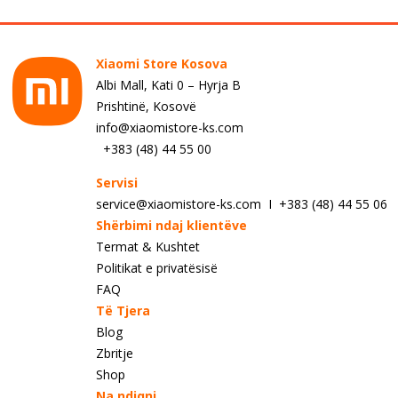
Xiaomi Store Kosova
Albi Mall, Kati 0 – Hyrja B
Prishtinë, Kosovë
info@xiaomistore-ks.com
+383 (48) 44 55 00
Servisi
service@xiaomistore-ks.com I +383 (48) 44 55 06
Shërbimi ndaj klientëve
Termat & Kushtet
Politikat e privatësisë
FAQ
Të Tjera
Blog
Zbritje
Shop
Na ndiqni