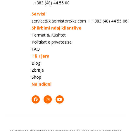
+383 (48) 44 55 00
Servisi
service@xiaomistore-ks.com I +383 (48) 44 55 06
Shërbimi ndaj klientëve
Termat & Kushtet
Politikat e privatësisë
FAQ
Të Tjera
Blog
Zbritje
Shop
Na ndiqni
Të gjitha të drejtat janë të rezervuara © 2022-2023 Xiaomi Store