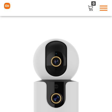
0
LOGIN
Enter your username and password to login.
Remember me
Lost password?