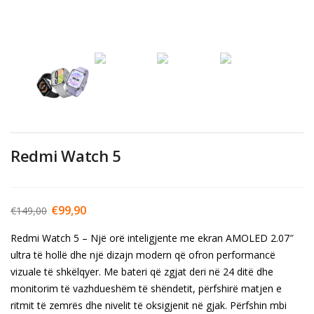
Redmi Watch 5
€
99,90
€
149,00
Redmi Watch 5 – Një orë inteligjente me ekran AMOLED 2.07″
ultra të hollë dhe një dizajn modern që ofron performancë
vizuale të shkëlqyer. Me bateri që zgjat deri në 24 ditë dhe
monitorim të vazhdueshëm të shëndetit, përfshirë matjen e
ritmit të zemrës dhe nivelit të oksigjenit në gjak. Përfshin mbi