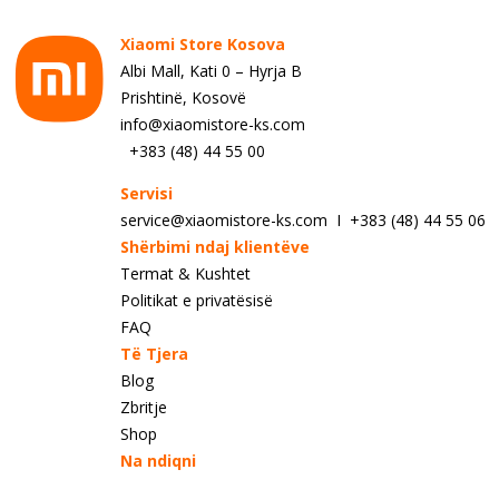
Xiaomi Store Kosova
Albi Mall, Kati 0 – Hyrja B
Prishtinë, Kosovë
info@xiaomistore-ks.com
+383 (48) 44 55 00
Servisi
service@xiaomistore-ks.com I +383 (48) 44 55 06
Shërbimi ndaj klientëve
Termat & Kushtet
Politikat e privatësisë
FAQ
Të Tjera
Blog
Zbritje
Shop
Na ndiqni