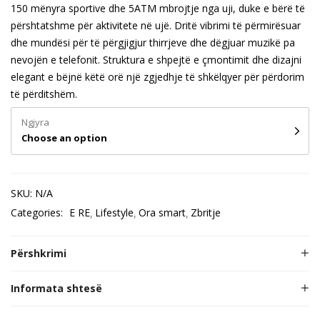
150 mënyra sportive dhe 5ATM mbrojtje nga uji, duke e bërë të
përshtatshme për aktivitete në ujë. Dritë vibrimi të përmirësuar
dhe mundësi për të përgjigjur thirrjeve dhe dëgjuar muzikë pa
nevojën e telefonit. Struktura e shpejtë e çmontimit dhe dizajni
elegant e bëjnë këtë orë një zgjedhje të shkëlqyer për përdorim
të përditshëm.
Ngjyra
Choose an option
SKU:
N/A
Categories:
E RE
Lifestyle
Ora smart
Zbritje
Përshkrimi
Informata shtesë