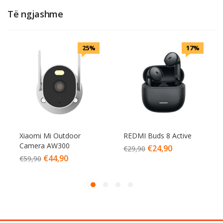
Të ngjashme
25%
17%
Xiaomi Mi Outdoor
REDMI Buds 8 Active
Camera AW300
€
24,90
€
29,90
€
44,90
€
59,90