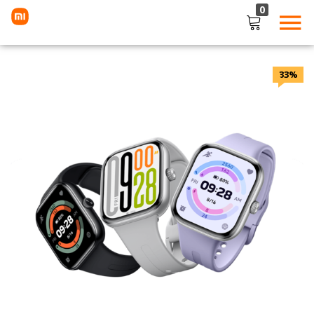
0
LOGIN
33%
Enter your username and password to login.
Remember me
Lost password?