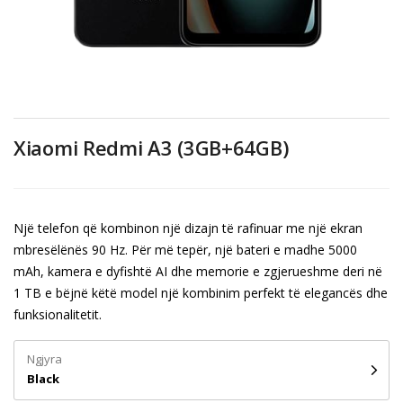
Xiaomi Redmi A3 (3GB+64GB)
Një telefon që kombinon një dizajn të rafinuar me një ekran
mbresëlënës 90 Hz. Për më tepër, një bateri e madhe 5000
mAh, kamera e dyfishtë AI dhe memorie e zgjerueshme deri në
1 TB e bëjnë këtë model një kombinim perfekt të elegancës dhe
funksionalitetit.
Ngjyra
Black