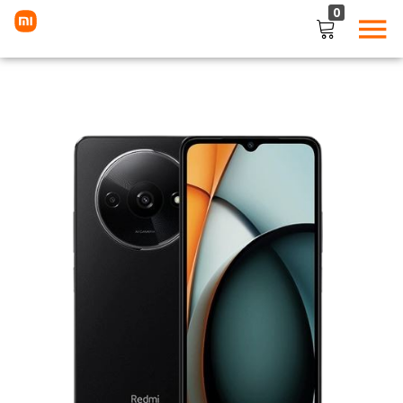
0
LOGIN
Enter your username and password to login.
Remember me
Lost password?