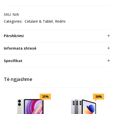
SKU:
N/A
Categories:
Celularë & Tablet
Redmi
Përshkrimi
Informata shtesë
Specifikat
Të ngjashme
25%
26%