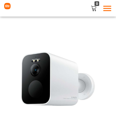
0
LOGIN
Enter your username and password to login.
Remember me
Lost password?