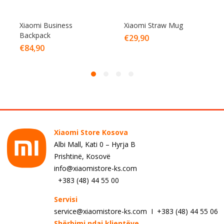
Xiaomi Business
Xiaomi Straw Mug
Backpack
€
29,90
€
84,90
Xiaomi Store Kosova
Albi Mall, Kati 0 – Hyrja B
Prishtinë, Kosovë
info@xiaomistore-ks.com
+383 (48) 44 55 00
Servisi
service@xiaomistore-ks.com I +383 (48) 44 55 06
Shërbimi ndaj klientëve