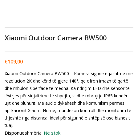
Xiaomi Outdoor Camera BW500
€
109,00
Xiaomi Outdoor Camera BW500 – Kamera sigurie e jashtme me
rezolucion 2K dhe kënd të gjerë 140°, që ofron imazh të qartë
dhe mbulon sipërfaqe të mëdha. Ka ndriçim LED dhe sensor të
lëvizjes për sinjalizime të shpejta, si dhe mbrojtje IP65 kundër
ujit dhe pluhurit. Me audio dykahësh dhe komunikim përmes
aplikacionit Xiaomi Home, mundëson kontroll dhe monitorim të
thjeshtë nga distanca. Ideal për sigurinë e shtëpisë ose biznesit
tuaj.
Disponueshmëria:
Në stok