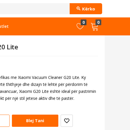
Kërko
0
0
tlet
0 Lite
 efikas me Xiaomi Vacuum Cleaner G20 Lite. Ky
të thithjeje dhe dizajn të lehtë për përdorim të
 avancuar, Xiaomi G20 Lite është ideal për pastrimin
t për një stil jetese aktiv dhe të pastër.
Blej Tani