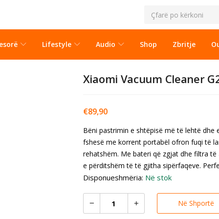
esorë
Lifestyle
Audio
Shop
Zbritje
Ou
Xiaomi Vacuum Cleaner G2
€
89,90
Bëni pastrimin e shtëpisë më të lehtë dhe
fshesë me korrent portabël ofron fuqi të lar
rehatshëm. Me bateri që zgjat dhe filtra të
e përditshëm të të gjitha sipërfaqeve. Perfek
Disponueshmëria:
Në stok
Në Shportë