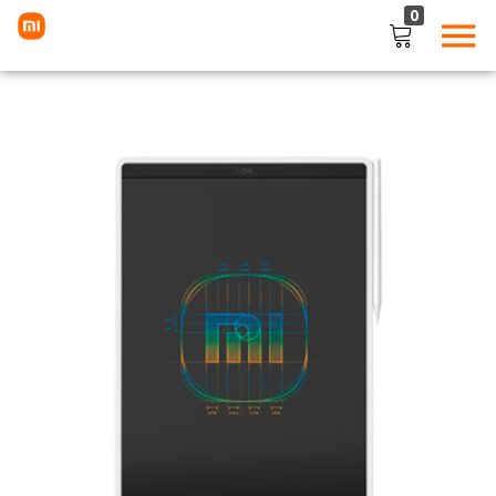
0
LOGIN
Enter your username and password to login.
Remember me
Lost password?