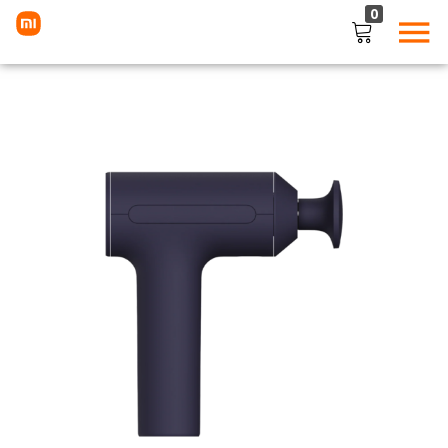
0
LOGIN
Enter your username and password to login.
Remember me
Lost password?