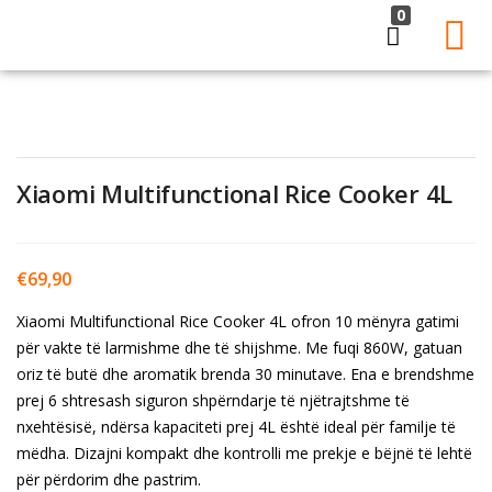
0
LOGIN
Enter your username and password to login.
Xiaomi Multifunctional Rice Cooker 4L
€
69,90
Remember me
Lost password?
Xiaomi Multifunctional Rice Cooker 4L ofron 10 mënyra gatimi
për vakte të larmishme dhe të shijshme. Me fuqi 860W, gatuan
oriz të butë dhe aromatik brenda 30 minutave. Ena e brendshme
prej 6 shtresash siguron shpërndarje të njëtrajtshme të
nxehtësisë, ndërsa kapaciteti prej 4L është ideal për familje të
mëdha. Dizajni kompakt dhe kontrolli me prekje e bëjnë të lehtë
për përdorim dhe pastrim.