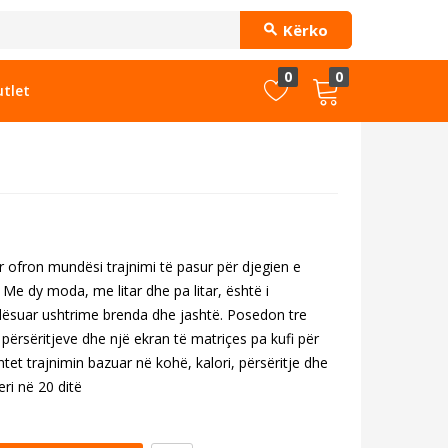
Kërko
0
0
tlet
 ofron mundësi trajnimi të pasur për djegien e
 Me dy moda, me litar dhe pa litar, është i
ësuar ushtrime brenda dhe jashtë. Posedon tre
 përsëritjeve dhe një ekran të matriçes pa kufi për
et trajnimin bazuar në kohë, kalori, përsëritje dhe
eri në 20 ditë