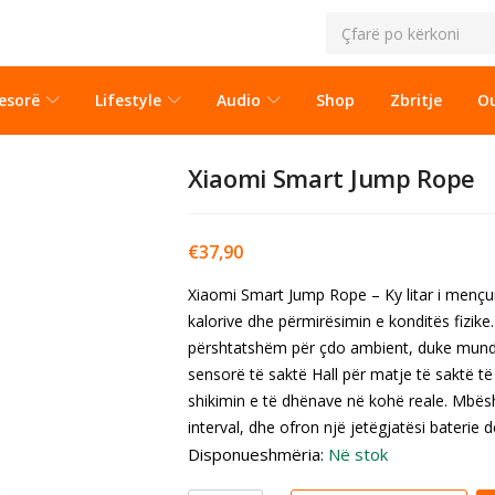
esorë
Lifestyle
Audio
Shop
Zbritje
Ou
Xiaomi Smart Jump Rope
€
37,90
Xiaomi Smart Jump Rope – Ky litar i mençur
kalorive dhe përmirësimin e konditës fizike.
përshtatshëm për çdo ambient, duke mund
sensorë të saktë Hall për matje të saktë të
shikimin e të dhënave në kohë reale. Mbësht
interval, dhe ofron një jetëgjatësi baterie d
Disponueshmëria:
Në stok