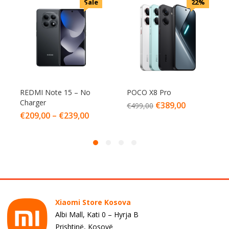
Sale
22%
REDMI Note 15 – No
POCO X8 Pro
Charger
€
389,00
€
499,00
€
209,00
–
€
239,00
Xiaomi Store Kosova
Albi Mall, Kati 0 – Hyrja B
Prishtinë, Kosovë