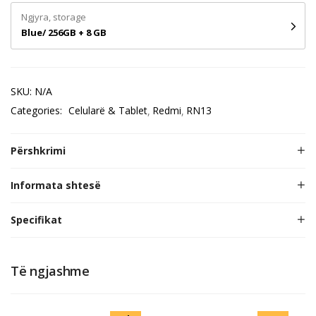
Ngjyra, storage
Blue/ 256GB + 8 GB
SKU:
N/A
Categories:
Celularë & Tablet
Redmi
RN13
Përshkrimi
Informata shtesë
Specifikat
Të ngjashme