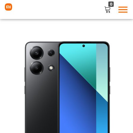
0
LOGIN
Enter your username and password to login.
Remember me
Lost password?