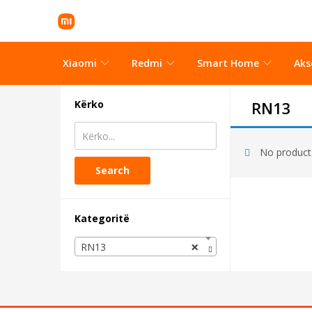
Xiaomi
Redmi
Smart Home
Aks
Kërko
RN13
No products
Search
Kategoritë
×
RN13