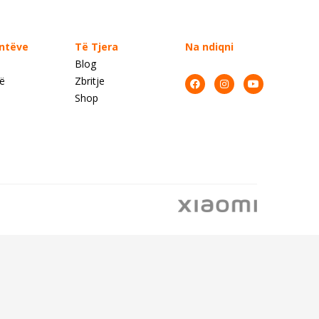
entëve
Të Tjera
Na ndiqni
Blog
së
Zbritje
Shop