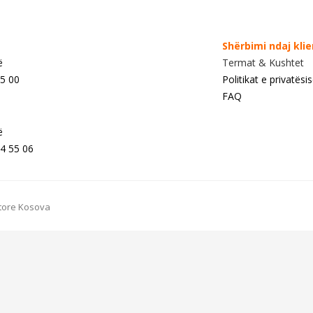
Shërbimi ndaj kli
ë
Termat & Kushtet
55 00
Politikat e privatësi
FAQ
ë
4 55 06
Store Kosova