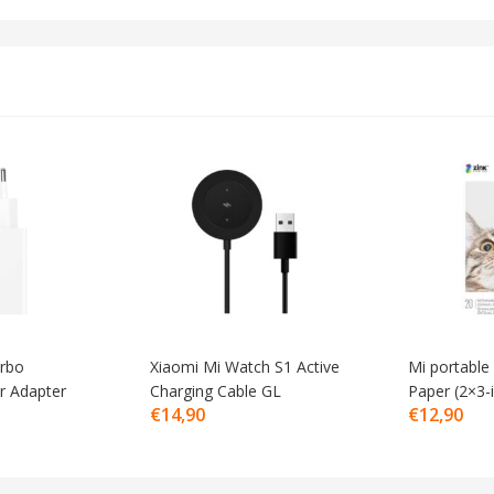
rbo
Xiaomi Mi Watch S1 Active
Mi portable
r Adapter
Charging Cable GL
Paper (2×3-
€
14,90
€
12,90