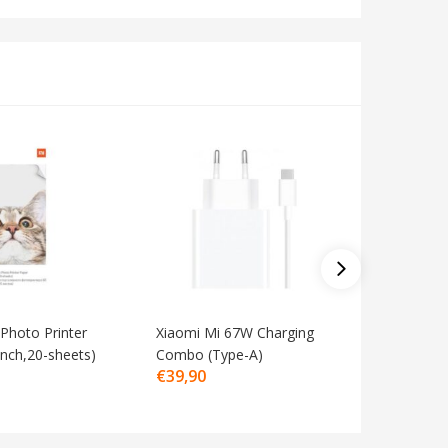
 Photo Printer
Xiaomi Mi 67W Charging
Mi In-ea
€
9,90
inch,20-sheets)
Combo (Type-A)
€
39,90