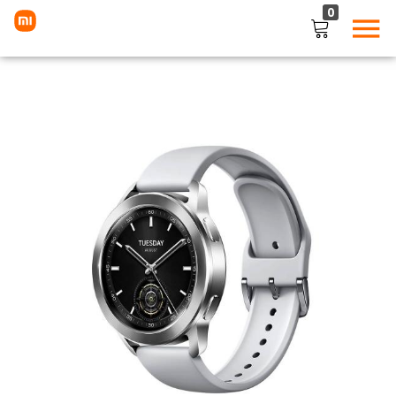
0
LOGIN
Enter your username and password to login.
Remember me
Lost password?