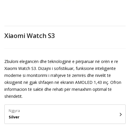
Xiaomi Watch S3
Zbuloni elegancën dhe teknologjinë e përparuar në orën e re
Xiaomi Watch S3. Dizajni i sofistikuar, funksione inteligjente
moderne si monitorimi i rrahjeve të zemrës dhe nivelit të
oksigjenit në gjak shfaqen në ekranin AMOLED 1,43 inç. Ofron
informacion të saktë dhe rehati për menaxhim optimal të
shëndetit.
Ngjyra
Silver