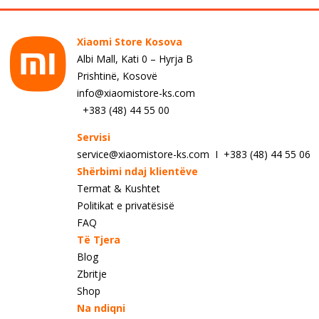
Xiaomi Store Kosova
Albi Mall, Kati 0 – Hyrja B
Prishtinë, Kosovë
info@xiaomistore-ks.com
+383 (48) 44 55 00
Servisi
service@xiaomistore-ks.com I +383 (48) 44 55 06
Shërbimi ndaj klientëve
Termat & Kushtet
Politikat e privatësisë
FAQ
Të Tjera
Blog
Zbritje
Shop
Na ndiqni