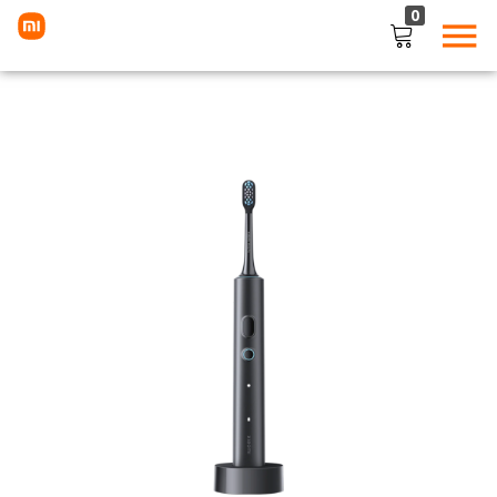
0
LOGIN
Enter your username and password to login.
Remember me
Lost password?