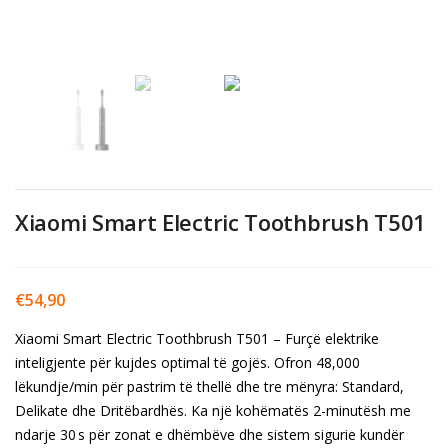
Xiaomi Smart Electric Toothbrush T501
€
54,90
Xiaomi Smart Electric Toothbrush T501 – Furçë elektrike
inteligjente për kujdes optimal të gojës. Ofron 48,000
lëkundje/min për pastrim të thellë dhe tre mënyra: Standard,
Delikate dhe Dritëbardhës. Ka një kohëmatës 2-minutësh me
ndarje 30 s për zonat e dhëmbëve dhe sistem sigurie kundër