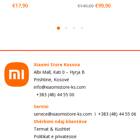
€
17,90
€
99,90
€
149,00
Xiaomi Store Kosova
Albi Mall, Kati 0 – Hyrja B
Prishtinë, Kosovë
info@xiaomistore-ks.com
+383 (48) 44 55 00
Servisi
service@xiaomistore-ks.com I +383 (48) 44 55 06
Shërbimi ndaj klientëve
Termat & Kushtet
Politikat e privatësisë