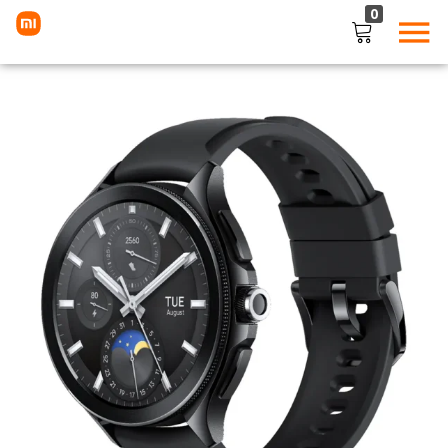
0
LOGIN
Enter your username and password to login.
Remember me
Lost password?