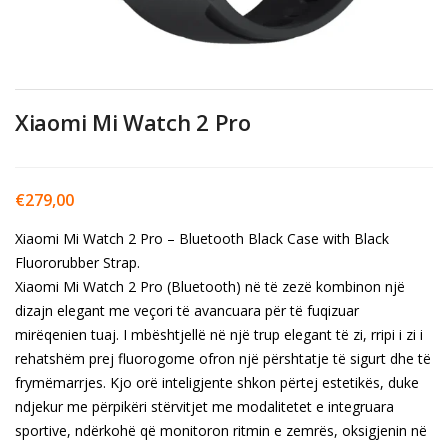
Xiaomi Mi Watch 2 Pro
€
279,00
Xiaomi Mi Watch 2 Pro – Bluetooth Black Case with Black
Fluororubber Strap.
Xiaomi Mi Watch 2 Pro (Bluetooth) në të zezë kombinon një
dizajn elegant me veçori të avancuara për të fuqizuar
mirëqenien tuaj. I mbështjellë në një trup elegant të zi, rripi i zi i
rehatshëm prej fluorogome ofron një përshtatje të sigurt dhe të
frymëmarrjes. Kjo orë inteligjente shkon përtej estetikës, duke
ndjekur me përpikëri stërvitjet me modalitetet e integruara
sportive, ndërkohë që monitoron ritmin e zemrës, oksigjenin në