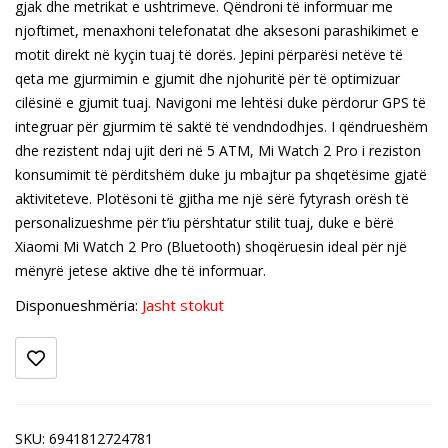
gjak dhe metrikat e ushtrimeve. Qëndroni të informuar me
njoftimet, menaxhoni telefonatat dhe aksesoni parashikimet e
motit direkt në kyçin tuaj të dorës. Jepini përparësi netëve të
qeta me gjurmimin e gjumit dhe njohuritë për të optimizuar
cilësinë e gjumit tuaj. Navigoni me lehtësi duke përdorur GPS të
integruar për gjurmim të saktë të vendndodhjes. I qëndrueshëm
dhe rezistent ndaj ujit deri në 5 ATM, Mi Watch 2 Pro i reziston
konsumimit të përditshëm duke ju mbajtur pa shqetësime gjatë
aktiviteteve. Plotësoni të gjitha me një sërë fytyrash orësh të
personalizueshme për t’iu përshtatur stilit tuaj, duke e bërë
Xiaomi Mi Watch 2 Pro (Bluetooth) shoqëruesin ideal për një
mënyrë jetese aktive dhe të informuar.
Disponueshmëria:
Jasht stokut
SKU:
6941812724781