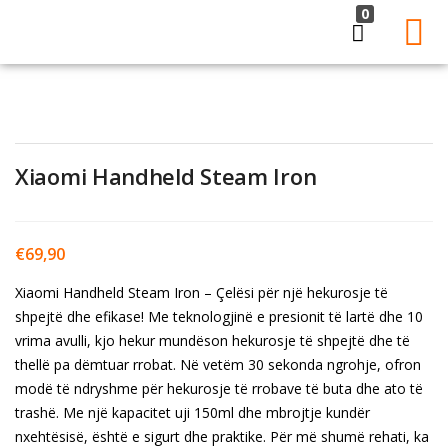
0
LOGIN
Enter your username and password to login.
Xiaomi Handheld Steam Iron
€
69,90
Remember me
Lost password?
Xiaomi Handheld Steam Iron – Çelësi për një hekurosje të
shpejtë dhe efikase! Me teknologjinë e presionit të lartë dhe 10
vrima avulli, kjo hekur mundëson hekurosje të shpejtë dhe të
thellë pa dëmtuar rrobat. Në vetëm 30 sekonda ngrohje, ofron
modë të ndryshme për hekurosje të rrobave të buta dhe ato të
trashë. Me një kapacitet uji 150ml dhe mbrojtje kundër
nxehtësisë, është e sigurt dhe praktike. Për më shumë rehati, ka