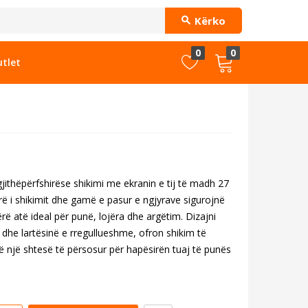
Kërko
0
0
tlet
jithëpërfshirëse shikimi me ekranin e tij të madh 27
jerë i shikimit dhe gamë e pasur e ngjyrave sigurojnë
ë atë ideal për punë, lojëra dhe argëtim. Dizajni
 dhe lartësinë e rregullueshme, ofron shikim të
ë një shtesë të përsosur për hapësirën tuaj të punës