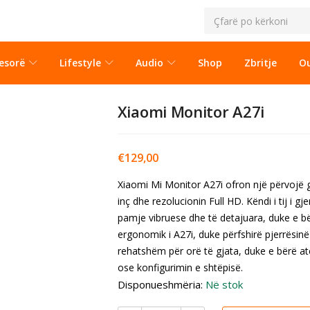
esorë
Lifestyle
Audio
Shop
Zbritje
Ou
Xiaomi Monitor A27i
€
129,00
Xiaomi Mi Monitor A27i ofron një përvojë g
inç dhe rezolucionin Full HD. Këndi i tij i g
pamje vibruese dhe të detajuara, duke e bër
ergonomik i A27i, duke përfshirë pjerrësinë
rehatshëm për orë të gjata, duke e bërë at
ose konfigurimin e shtëpisë.
Disponueshmëria:
Në stok