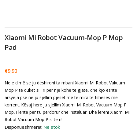
Xiaomi Mi Robot Vacuum-Mop P Mop
Pad
€
9,90
Ne e dimë se ju dëshironi ta mbani Xiaomi Mi Robot Vakuum
Mop P të duket si i ri për një kohë të gjatë, dhe kjo është
arsyeja pse ne ju sjellim pjesët më të mira të fshesës me
korrent. Kësaj here ju sjellim Xiaomi Mi Robot Vacuum Mop P
Mop, i lehtë për t’u përdorur dhe instaluar. Dhe lëreni Xiaomi Mi
Robot Vacuum Mop P si të ri!
Disponueshmëria:
Në stok