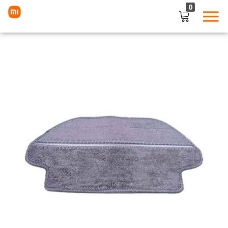
0
LOGIN
Enter your username and password to login.
Remember me
Lost password?