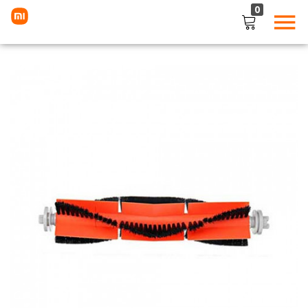
0
LOGIN
Enter your username and password to login.
Remember me
Lost password?