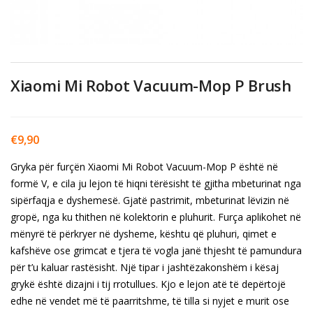
Xiaomi Mi Robot Vacuum-Mop P Brush
€
9,90
Gryka për furçën Xiaomi Mi Robot Vacuum-Mop P është në
formë V, e cila ju lejon të hiqni tërësisht të gjitha mbeturinat nga
sipërfaqja e dyshemesë. Gjatë pastrimit, mbeturinat lëvizin në
gropë, nga ku thithen në kolektorin e pluhurit. Furça aplikohet në
mënyrë të përkryer në dysheme, kështu që pluhuri, qimet e
kafshëve ose grimcat e tjera të vogla janë thjesht të pamundura
për t’u kaluar rastësisht. Një tipar i jashtëzakonshëm i kësaj
grykë është dizajni i tij rrotullues. Kjo e lejon atë të depërtojë
edhe në vendet më të paarritshme, të tilla si nyjet e murit ose