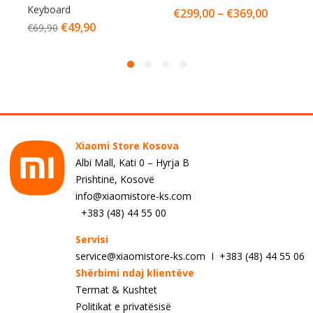
Keyboard
€
299,00
–
€
369,00
€
49,90
€
69,90
Xiaomi Store Kosova
Albi Mall, Kati 0 – Hyrja B
Prishtinë, Kosovë
info@xiaomistore-ks.com
+383 (48) 44 55 00
Servisi
service@xiaomistore-ks.com I +383 (48) 44 55 06
Shërbimi ndaj klientëve
Termat & Kushtet
Politikat e privatësisë