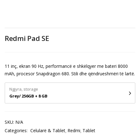
Redmi Pad SE
11 inç, ekran 90 Hz, performancë e shkëlqyer me bateri 8000
mAh, procesor Snapdragon 680. Stili dhe qëndrueshmëri të lartë.
Ngjyra, storage
Grey/ 256GB + 8 GB
SKU:
N/A
Categories:
Celularë & Tablet
Redmi
Tablet