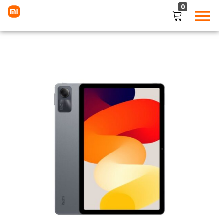
0
LOGIN
Enter your username and password to login.
Remember me
Lost password?