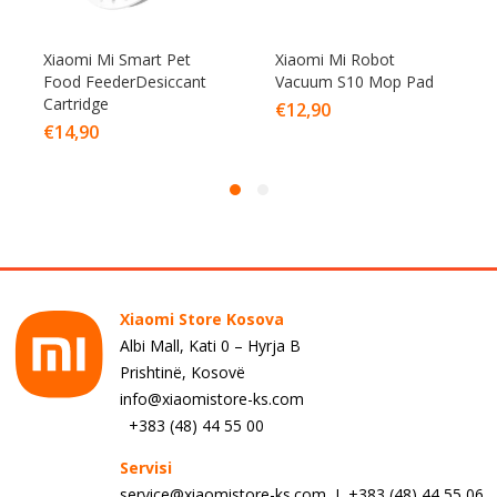
Xiaomi Mi Smart Pet
Xiaomi Mi Robot
Food FeederDesiccant
Vacuum S10 Mop Pad
Cartridge
€
12,90
€
14,90
Xiaomi Store Kosova
Albi Mall, Kati 0 – Hyrja B
Prishtinë, Kosovë
info@xiaomistore-ks.com
+383 (48) 44 55 00
Servisi
service@xiaomistore-ks.com I +383 (48) 44 55 06