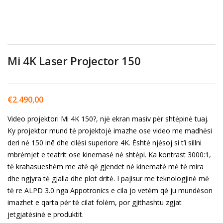
Mi 4K Laser Projector 150
€
2.490,00
Video projektori Mi 4K 150?, njė ekran masiv pėr shtėpinė tuaj.
Ky projektor mund tė projektojė imazhe ose video me madhėsi
deri nė 150 inē dhe cilėsi superiore 4K. Ėshtė njėsoj si t’i sillni
mbrėmjet e teatrit ose kinemasė nė shtėpi. Ka kontrast 3000:1,
tė krahasueshėm me atė qė gjendet nė kinematė mė tė mira
dhe ngjyra tė gjalla dhe plot dritė. I pajisur me teknologjinė mė
tė re ALPD 3.0 nga Appotronics e cila jo vetėm qė ju mundėson
imazhet e qarta pėr tė cilat folėm, por gjithashtu zgjat
jetgjatėsinė e produktit.