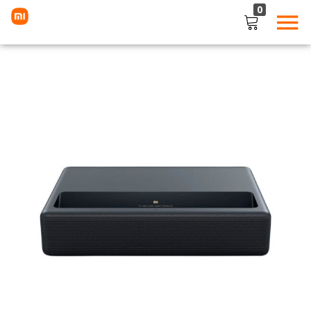
0
LOGIN
Enter your username and password to login.
Remember me
Lost password?