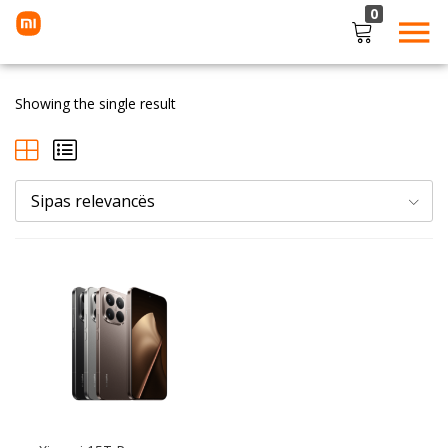
0
LOGIN
Showing the single result
Enter your username and password to login.
Sipas relevancës
Remember me
Lost password?