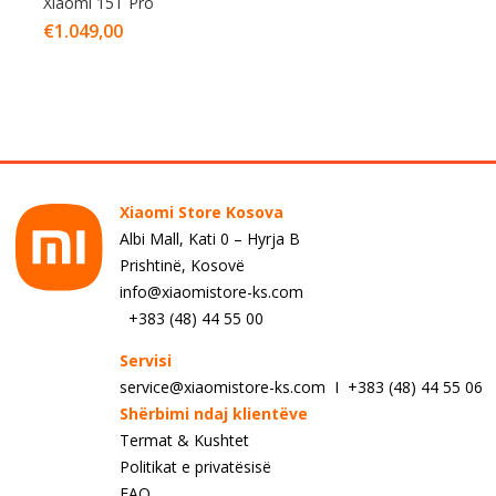
Xiaomi 15T Pro
€
1.049,00
Xiaomi Store Kosova
Albi Mall, Kati 0 – Hyrja B
Prishtinë, Kosovë
info@xiaomistore-ks.com
+383 (48) 44 55 00
Servisi
service@xiaomistore-ks.com I +383 (48) 44 55 06
Shërbimi ndaj klientëve
Termat & Kushtet
Politikat e privatësisë
FAQ