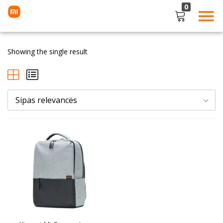
0
LOGIN
Showing the single result
Enter your username and password to login.
Sipas relevancës
Remember me
Lost password?