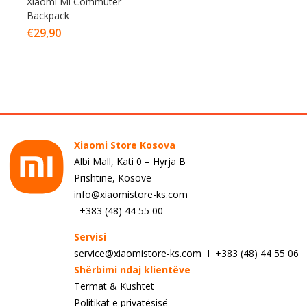
Xiaomi Mi Commuter
Backpack
€
29,90
Xiaomi Store Kosova
Albi Mall, Kati 0 – Hyrja B
Prishtinë, Kosovë
info@xiaomistore-ks.com
+383 (48) 44 55 00
Servisi
service@xiaomistore-ks.com I +383 (48) 44 55 06
Shërbimi ndaj klientëve
Termat & Kushtet
Politikat e privatësisë