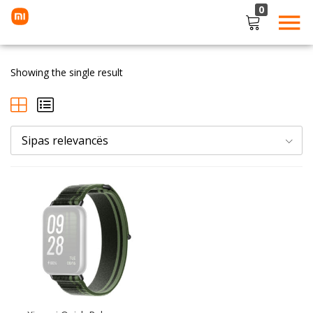
0
LOGIN
Showing the single result
Enter your username and password to login.
Sipas relevancës
Remember me
Lost password?