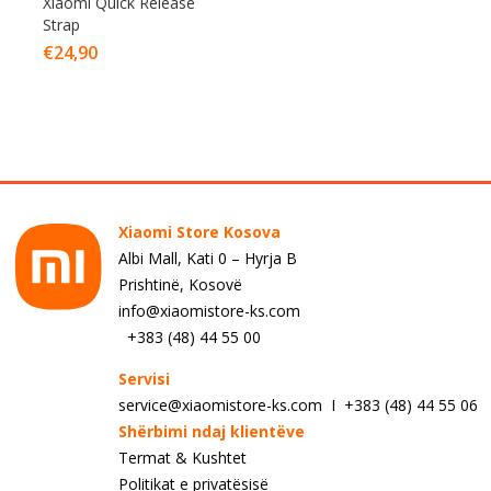
Xiaomi Quick Release
Strap
€
24,90
Xiaomi Store Kosova
Albi Mall, Kati 0 – Hyrja B
Prishtinë, Kosovë
info@xiaomistore-ks.com
+383 (48) 44 55 00
Servisi
service@xiaomistore-ks.com I +383 (48) 44 55 06
Shërbimi ndaj klientëve
Termat & Kushtet
Politikat e privatësisë