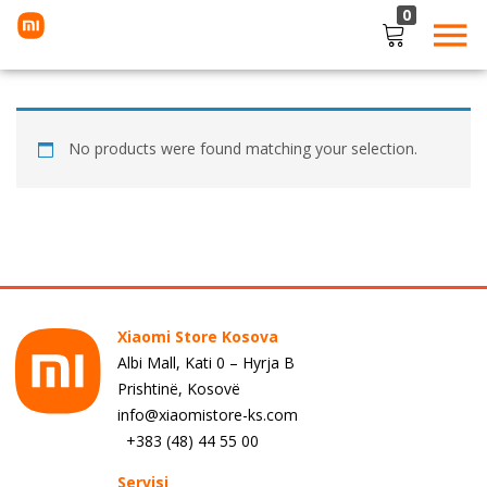
0
LOGIN
Enter your username and password to login.
No products were found matching your selection.
Remember me
Lost password?
Xiaomi Store Kosova
Albi Mall, Kati 0 – Hyrja B
Prishtinë, Kosovë
info@xiaomistore-ks.com
+383 (48) 44 55 00
Servisi