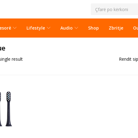
esorë
Lifestyle
Audio
Shop
Zbritje
Ou
ue
ingle result
Rendit si