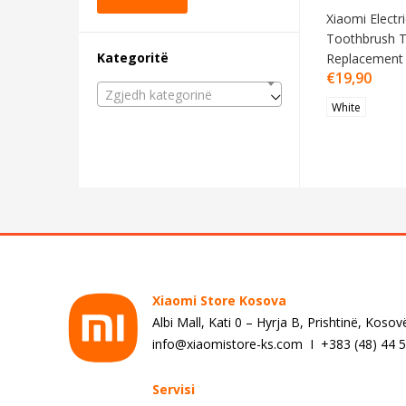
Xiaomi Electri
Toothbrush 
Kategoritë
Replacement
€
19,90
Zgjedh kategorinë
White
Xiaomi Store Kosova
Albi Mall, Kati 0 – Hyrja B, Prishtinë, Kosov
info@xiaomistore-ks.com I +383 (48) 44 
Servisi