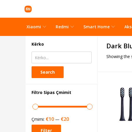
Xiaomi
Redmi
Smart Home
Aks
Kërko
Dark Bl
Showing the s
Search
Filtro Sipas Çmimit
€10
€20
Çmimi:
—
Filter