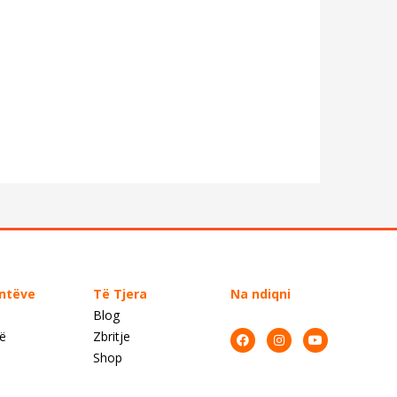
entëve
Të Tjera
Na ndiqni
Blog
së
Zbritje
Shop