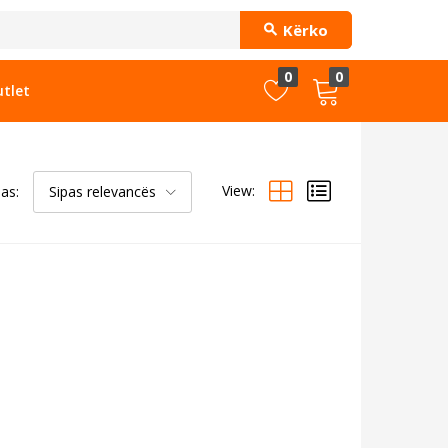
Kërko
0
0
tlet
View:
pas:
Sipas relevancës