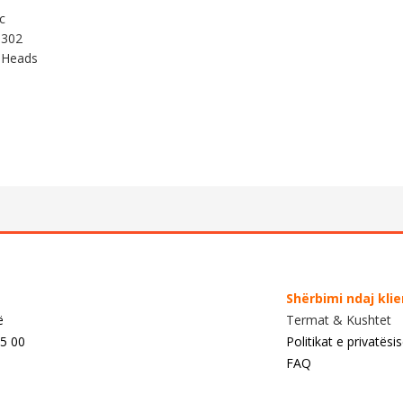
c
T302
 Heads
Shërbimi ndaj kli
ë
Termat & Kushtet
55 00
Politikat e privatësi
FAQ