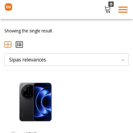
0
LOGIN
Showing the single result
Enter your username and password to login.
Sipas relevancës
Remember me
Lost password?