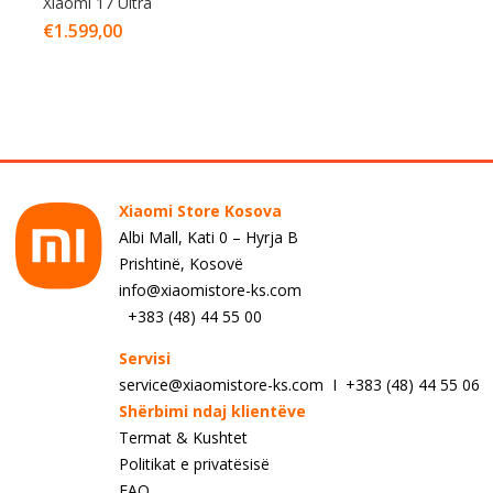
Xiaomi 17 Ultra
€
1.599,00
Xiaomi Store Kosova
Albi Mall, Kati 0 – Hyrja B
Prishtinë, Kosovë
info@xiaomistore-ks.com
+383 (48) 44 55 00
Servisi
service@xiaomistore-ks.com I +383 (48) 44 55 06
Shërbimi ndaj klientëve
Termat & Kushtet
Politikat e privatësisë
FAQ