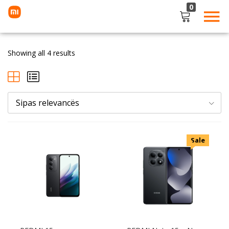
0
LOGIN
Showing all 4 results
Enter your username and password to login.
Sipas relevancës
Remember me
Lost password?
Sale