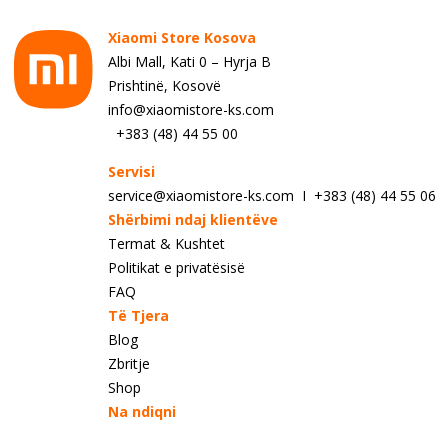
Xiaomi Store Kosova
Albi Mall, Kati 0 – Hyrja B
Prishtinë, Kosovë
info@xiaomistore-ks.com
+383 (48) 44 55 00
Servisi
service@xiaomistore-ks.com I +383 (48) 44 55 06
Shërbimi ndaj klientëve
Termat & Kushtet
Politikat e privatësisë
FAQ
Të Tjera
Blog
Zbritje
Shop
Na ndiqni