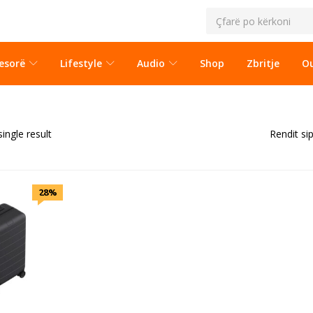
esorë
Lifestyle
Audio
Shop
Zbritje
Ou
ingle result
Rendit si
28%