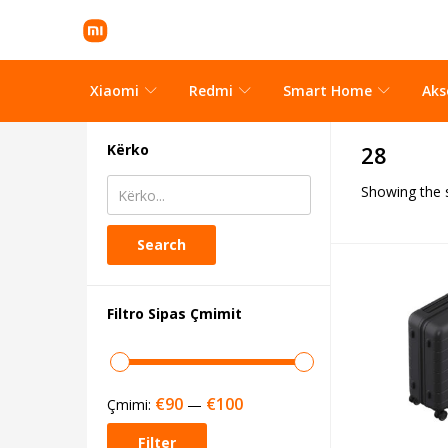
Xiaomi
Redmi
Smart Home
Aks
Kërko
28
Showing the s
Search
Filtro Sipas Çmimit
€90
€100
Çmimi:
—
Filter