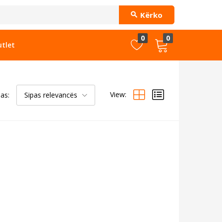
Kërko
0
0
tlet
View:
pas:
Sipas relevancës