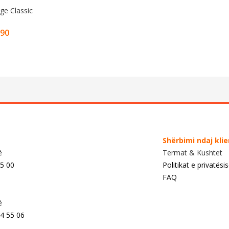
ge Classic
,90
Shërbimi ndaj kli
ë
Termat & Kushtet
55 00
Politikat e privatësi
FAQ
ë
4 55 06