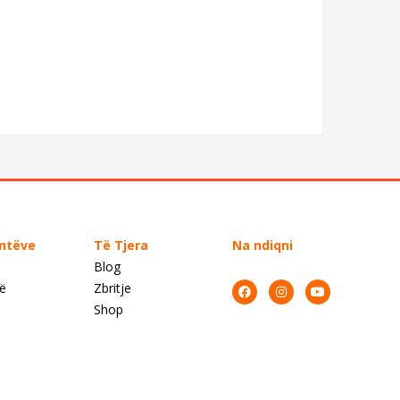
entëve
Të Tjera
Na ndiqni
Blog
së
Zbritje
Shop