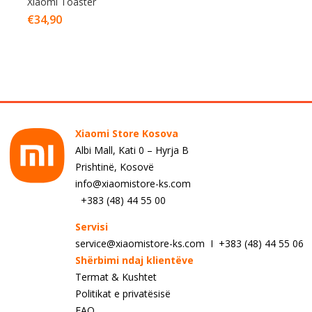
Xiaomi Toaster
€
34,90
Xiaomi Store Kosova
Albi Mall, Kati 0 – Hyrja B
Prishtinë, Kosovë
info@xiaomistore-ks.com
+383 (48) 44 55 00
Servisi
service@xiaomistore-ks.com I +383 (48) 44 55 06
Shërbimi ndaj klientëve
Termat & Kushtet
Politikat e privatësisë
FAQ