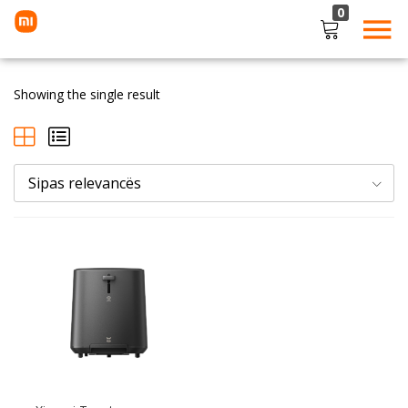
0
LOGIN
Showing the single result
Enter your username and password to login.
Sipas relevancës
Remember me
Lost password?