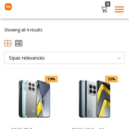
0
LOGIN
Showing all 4 results
Enter your username and password to login.
Sipas relevancës
Remember me
Lost password?
19%
23%