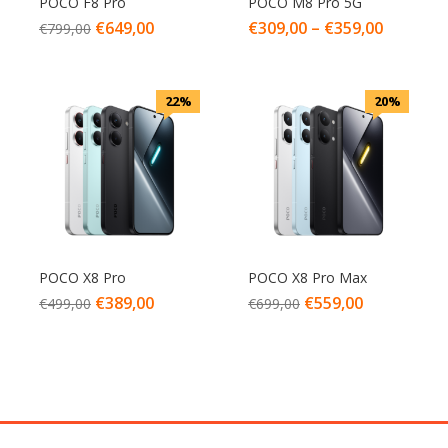
POCO F8 Pro
POCO M8 Pro 5G
€
649,00
€
309,00
–
€
359,00
€
799,00
22%
20%
POCO X8 Pro
POCO X8 Pro Max
€
389,00
€
559,00
€
499,00
€
699,00