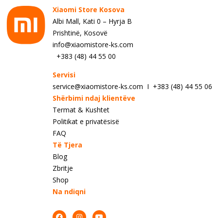
Xiaomi Store Kosova
Albi Mall, Kati 0 – Hyrja B
Prishtinë, Kosovë
info@xiaomistore-ks.com
+383 (48) 44 55 00
Servisi
service@xiaomistore-ks.com I +383 (48) 44 55 06
Shërbimi ndaj klientëve
Termat & Kushtet
Politikat e privatësisë
FAQ
Të Tjera
Blog
Zbritje
Shop
Na ndiqni