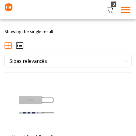
0
LOGIN
Showing the single result
Enter your username and password to login.
Sipas relevancës
Remember me
Lost password?