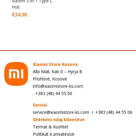
Xiaomi 5-in-1 Type-C
Hub
€
34,90
Xiaomi Store Kosova
Albi Mall, Kati 0 – Hyrja B
Prishtinë, Kosovë
info@xiaomistore-ks.com
+383 (48) 44 55 00
Servisi
service@xiaomistore-ks.com I +383 (48) 44 55 06
Shërbimi ndaj klientëve
Termat & Kushtet
Politikat e privatësisë