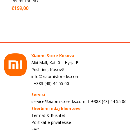
Redmi 13C 5G
€
199,00
Xiaomi Store Kosova
Albi Mall, Kati 0 – Hyrja B
Prishtinë, Kosovë
info@xiaomistore-ks.com
+383 (48) 44 55 00
Servisi
service@xiaomistore-ks.com I +383 (48) 44 55 06
Shërbimi ndaj klientëve
Termat & Kushtet
Politikat e privatësisë
FAQ