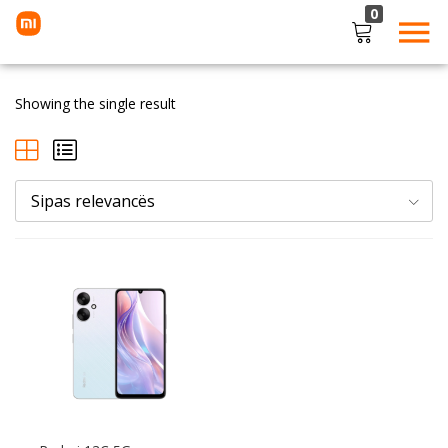
0
LOGIN
Showing the single result
Enter your username and password to login.
Sipas relevancës
Remember me
Lost password?