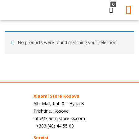
0
LOGIN
Enter your username and password to login.
No products were found matching your selection.
Remember me
Lost password?
Xiaomi Store Kosova
Albi Mall, Kati 0 – Hyrja B
Prishtinë, Kosovë
info@xiaomistore-ks.com
+383 (48) 44 55 00
Servisi