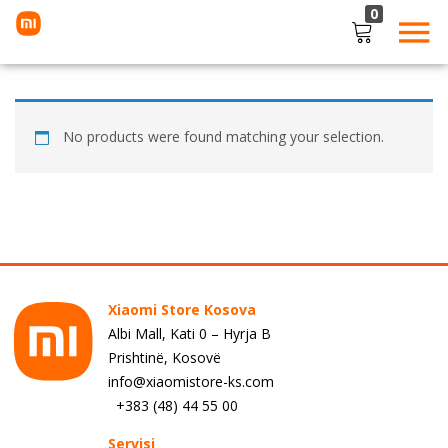
0
LOGIN
Enter your username and password to login.
No products were found matching your selection.
Remember me
Lost password?
Xiaomi Store Kosova
Albi Mall, Kati 0 – Hyrja B
Prishtinë, Kosovë
info@xiaomistore-ks.com
+383 (48) 44 55 00
Servisi