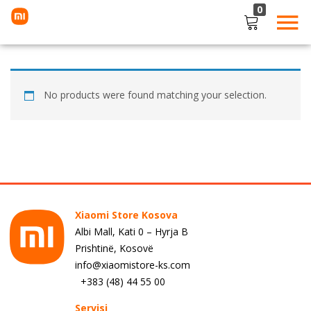
0
LOGIN
Enter your username and password to login.
No products were found matching your selection.
Remember me
Lost password?
Xiaomi Store Kosova
Albi Mall, Kati 0 – Hyrja B
Prishtinë, Kosovë
info@xiaomistore-ks.com
+383 (48) 44 55 00
Servisi