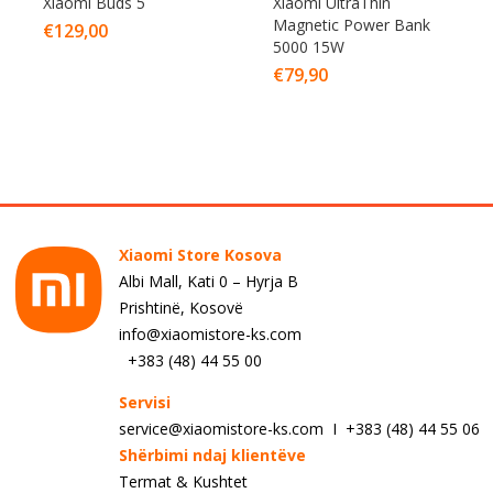
Xiaomi Buds 5
Xiaomi UltraThin
Magnetic Power Bank
€
129,00
5000 15W
€
79,90
Xiaomi Store Kosova
Albi Mall, Kati 0 – Hyrja B
Prishtinë, Kosovë
info@xiaomistore-ks.com
+383 (48) 44 55 00
Servisi
service@xiaomistore-ks.com I +383 (48) 44 55 06
Shërbimi ndaj klientëve
Termat & Kushtet